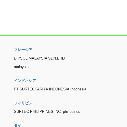
マレーシア
DIPSOL MALAYSIA SDN.BHD
malaysia
インドネシア
PT.SURTECKARIYA INDONESIA Indonesia
フィリピン
SURTEC PHILIPPINES INC. philippines
タイ