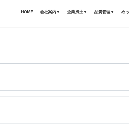
HOME
会社案内▼
企業風土▼
品質管理▼
め