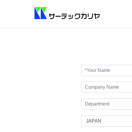
コ
ナ
ン
ビ
テ
ゲ
ン
ー
ツ
シ
へ
ョ
ス
ン
キ
に
ッ
移
プ
動