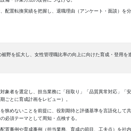
績、配置転換実績を把握し、退職理由（アンケート・面談）を
の裾野を拡大し、女性管理職比率の向上に向けた育成・登用を
。
対象者を選定し、担当業務に「段取り」「品質異常対応」「安
半期ごとに育成計画をレビュー）。
会を狭めないことを前提に、役割期待と評価基準を言語化して
者の必須テーマとして周知・点検する。
の配置事例や育成事例（担当業務、育成の節目、工夫点）を社