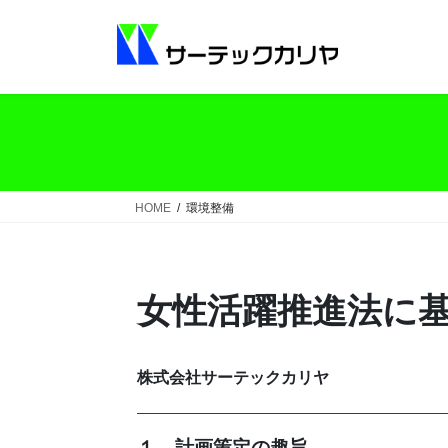
コ
ナ
ン
ビ
テ
ゲ
ン
ー
ツ
シ
へ
ョ
ス
ン
キ
に
ッ
移
HOME
環境整備
プ
動
女性活躍推進法に
株式会社サーテックカリヤ
１．計画策定の趣旨