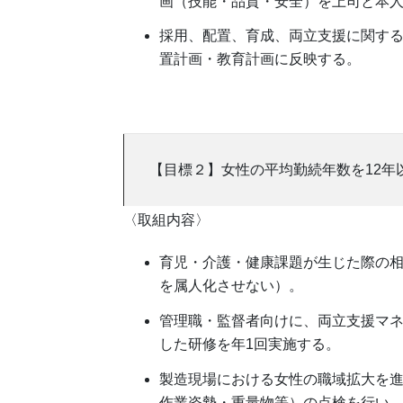
画（技能・品質・安全）を上司と本
採用、配置、育成、両立支援に関す
置計画・教育計画に反映する。
【目標２】女性の平均勤続年数を12年
〈取組内容〉
育児・介護・健康課題が生じた際の
を属人化させない）。
管理職・監督者向けに、両立支援マ
した研修を年1回実施する。
製造現場における女性の職域拡大を進
作業姿勢・重量物等）の点検を行い